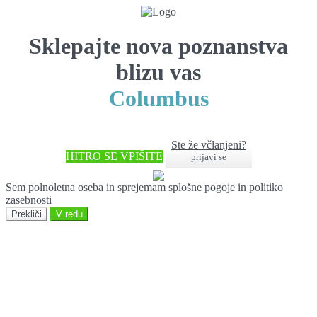
Sklepajte nova poznanstva
blizu vas
Columbus
Ste že včlanjeni?
HITRO SE VPIŠITE
prijavi se
Sem polnoletna oseba in sprejemam splošne pogoje in politiko
zasebnosti
Prekliči
V redu