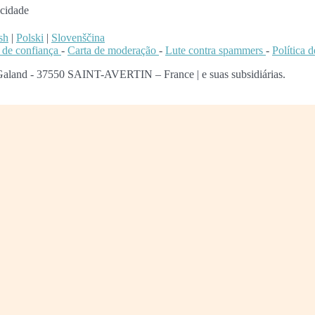
acidade
sh
|
Polski
|
Slovenščina
 de confiança
-
Carta de moderação
-
Lute contra spammers
-
Política 
 Galand - 37550 SAINT-AVERTIN – France | e suas subsidiárias.