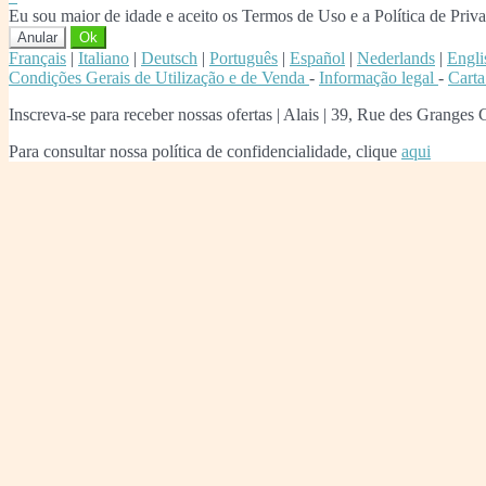
Eu sou maior de idade e aceito os Termos de Uso e a Política de Priv
Anular
Ok
Français
|
Italiano
|
Deutsch
|
Português
|
Español
|
Nederlands
|
Engli
Condições Gerais de Utilização e de Venda
-
Informação legal
-
Carta
Inscreva-se para receber nossas ofertas
|
Alais | 39, Rue des Granges
Para consultar nossa política de confidencialidade, clique
aqui