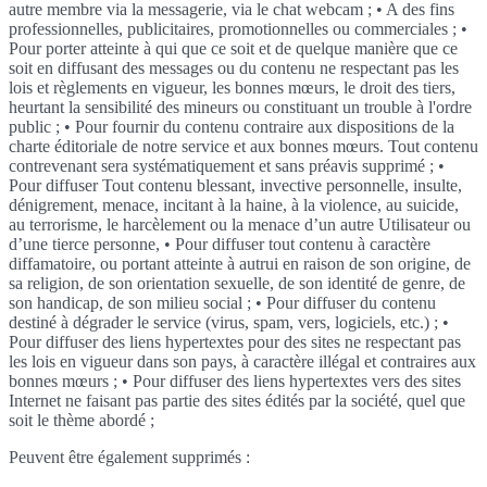
autre membre via la messagerie, via le chat webcam ; • A des fins
professionnelles, publicitaires, promotionnelles ou commerciales ; •
Pour porter atteinte à qui que ce soit et de quelque manière que ce
soit en diffusant des messages ou du contenu ne respectant pas les
lois et règlements en vigueur, les bonnes mœurs, le droit des tiers,
heurtant la sensibilité des mineurs ou constituant un trouble à l'ordre
public ; • Pour fournir du contenu contraire aux dispositions de la
charte éditoriale de notre service et aux bonnes mœurs. Tout contenu
contrevenant sera systématiquement et sans préavis supprimé ; •
Pour diffuser Tout contenu blessant, invective personnelle, insulte,
dénigrement, menace, incitant à la haine, à la violence, au suicide,
au terrorisme, le harcèlement ou la menace d’un autre Utilisateur ou
d’une tierce personne, • Pour diffuser tout contenu à caractère
diffamatoire, ou portant atteinte à autrui en raison de son origine, de
sa religion, de son orientation sexuelle, de son identité de genre, de
son handicap, de son milieu social ; • Pour diffuser du contenu
destiné à dégrader le service (virus, spam, vers, logiciels, etc.) ; •
Pour diffuser des liens hypertextes pour des sites ne respectant pas
les lois en vigueur dans son pays, à caractère illégal et contraires aux
bonnes mœurs ; • Pour diffuser des liens hypertextes vers des sites
Internet ne faisant pas partie des sites édités par la société, quel que
soit le thème abordé ;
Peuvent être également supprimés :