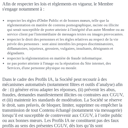
Afin de respecter les lois et règlements en vigueur, le Membre
s'engage notamment à :
respecter les règles d'Ordre Public et de bonnes mœurs, telle que la
réglementation en matière de contenu pornographique, raciste ou illicite
qui serait susceptible de porter atteinte à l'intégrité d'un autre Membre ou au
service client par l'intermédiaire de messages textes ou images provocantes.
respecter le droit des personnes et les règles relatives au respect de la vie
privée des personnes : sont ainsi interdits les propos discriminatoires,
diffamatoires, injurieux, grossiers, vulgaires, insultants, dénigrants et
dégradants.
respecter la réglementation en matière de fraude informatique.
ne pas porter atteinte à l'image ou la réputation du Site internet, des
Services, d'une personne physique ou morale.
Dans le cadre des Profils IA, la Société peut recourir à des
mécanismes automatisés (notamment filtres et outils d’analyse) afin
de : (i) générer et/ou adapter les réponses, (ii) prévenir les abus,
fraudes, demandes manifestement illicites ou contraires aux CGUV,
et (iii) maintenir les standards de modération. La Société se réserve
le droit, sans préavis, de bloquer, limiter, supprimer ou empêcher la
transmission de tout Contenu échangé (notamment via messagerie)
lorsqu’il est susceptible de contrevenir aux CGUV, à l’ordre public
ou aux bonnes mœurs. Les Profils IA ne constituent pas des faux
profils au sens des présentes CGUV, dès lors qu’ils sont